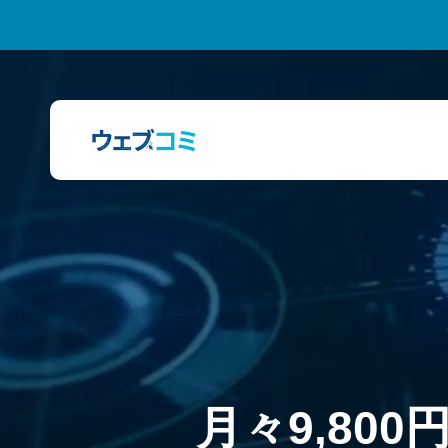
月
々
9
,
8
0
0