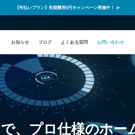
【年払いプラン】初期費用0円キャンペーン実施中！ ≫
お知らせ
ブログ
よくある質問
お問い合わせ
円
で
、
プ
ロ
仕
様
の
ホ
ー